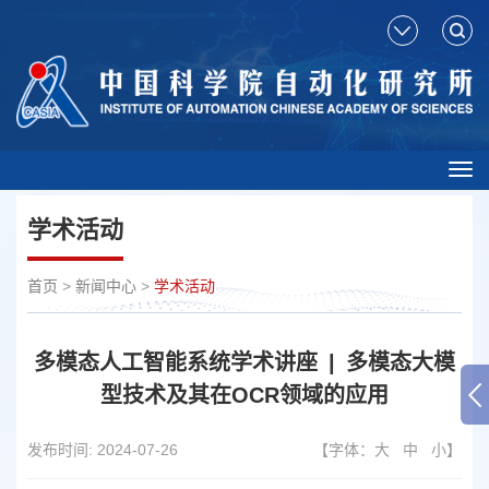
Tog
nav
学术活动
首页
>
新闻中心
>
学术活动
多模态人工智能系统学术讲座 | 多模态大模
型技术及其在OCR领域的应用
发布时间:
2024-07-26
【字体：
大
中
小
】