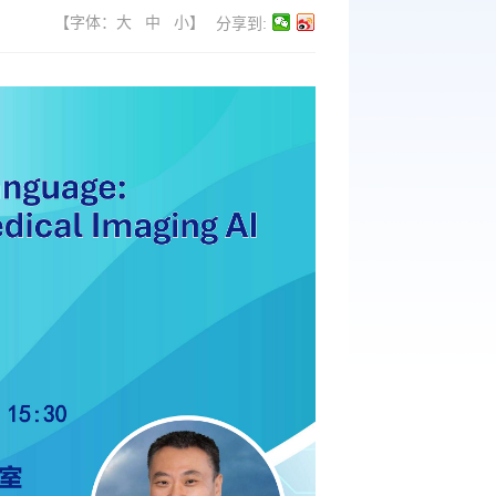
【字体：
大
中
小
】
分享到: