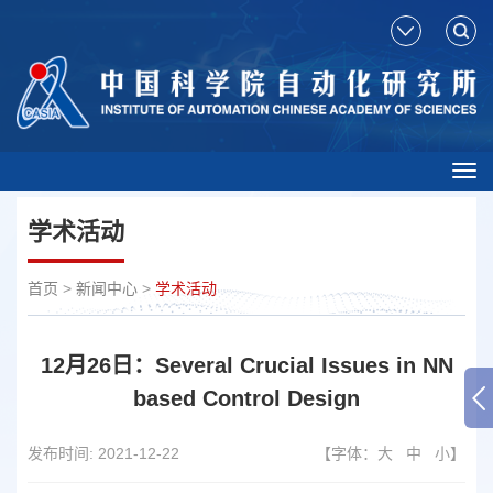
Tog
nav
学术活动
首页
>
新闻中心
>
学术活动
12月26日：Several Crucial Issues in NN
based Control Design
发布时间:
2021-12-22
【字体：
大
中
小
】