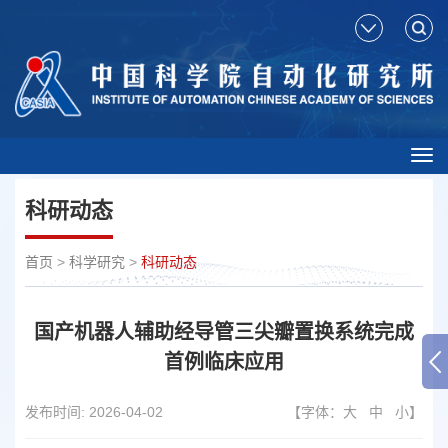
Tog
nav
科研动态
首页
>
科学研究
>
科研动态
国产机器人辅助经导管三尖瓣置换系统完成
首例临床应用
发布时间:
2026-04-02
【字体：
大
中
小
】