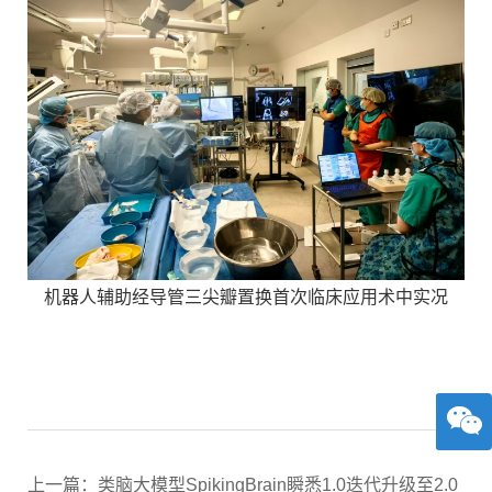
机器人辅助经导管三尖瓣置换首次临床应用术中实况
上一篇：类脑大模型SpikingBrain瞬悉1.0迭代升级至2.0