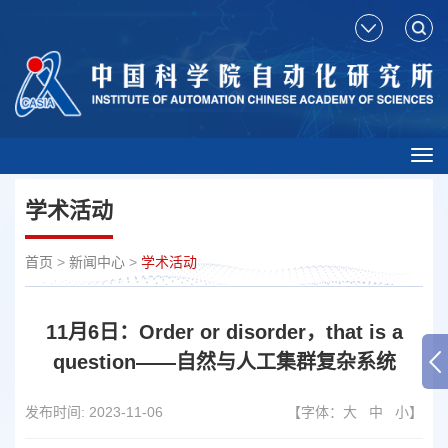
Tog
nav
学术活动
首页
>
新闻中心
>
学术活动
11月6日：Order or disorder，that is a
question——自然与人工集群复杂系统
发布时间:
2023-11-06
【字体：
大
中
小
】