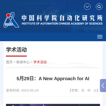
Tog
nav
学术活动
首页
>
新闻中心
>
学术活动
5月29日：A New Approach for AI
发布时间:
2023-05-23
【字体：
大
中
小
】