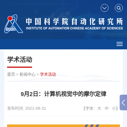
Tog
nav
学术活动
首页
>
新闻中心
>
学术活动
9月2日：计算机视觉中的摩尔定律
发布时间:
2021-08-31
【字体：
大
中
小
】