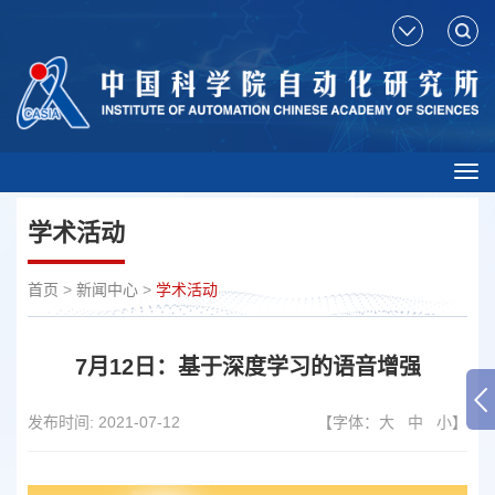
Tog
nav
学术活动
首页
>
新闻中心
>
学术活动
7月12日：基于深度学习的语音增强
发布时间:
2021-07-12
【字体：
大
中
小
】