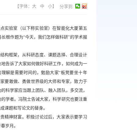
【字体：
大
中
小
】
分享到:
重点实验室（以下称实验室）在智能化大厦第五
冯长根
作题为“今天，我们怎样做科研”的学术报
整结构框架，从科研态度、课题选择、合理设计
象地告诉了大家如何做好科研工作，如何成为一
的理解是需要时间的，
勉励
大家“板凳要坐十年
大家要敢做、勇做世界级的大师和专家，致力于
功的科学家应当跟上团队、融入团队，多交流，
力的学者。冯院士告诫大家，科学研究也要注重
完成课题和写论文的替身。
宝贵精神财富。积极讨论过后，大家表示要学习
青春岁月。