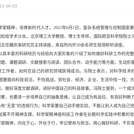
21-06-03
学家精神，培育新时代人才。
2021
年
6
月
2
日，复杂系统管理与控制国家
疏松桂学术沙龙。北京理工大学教授、博士生导师，国际欧亚科学院
院士
副主任魏庆来研究员主持讲座，来自所内外
50
余名师生现场聆听讲座。
以其丰富的科研经历与经验向大家形象的介绍了如何做好科研工作的完
课题、课题调研、文献搜索与阅读、团队合作、动手能力等方面，生动形
研工作者，如何在自己的研究领域获得成功。冯院士
表示
，对科学技术
题要
面向
科技前沿
，不怕挑战
，到社会、经济、企业、生活中找一找；
题，做好深度文献调研，讲好中国自己的科技故事。冯院士提到，一个成
积累，也要进一步培养自己的抽象思维，让自己成为有品位、有良好判断
免有“无意”的违规行为；科学家要自己动手做实验，不能让别人成为自己
就离不开精神支撑，科学家精神是科技工作者在长期科学实践中积累的
学家精神，内化于心，外化于行，牢记使命与担当，用心做好科研，不负