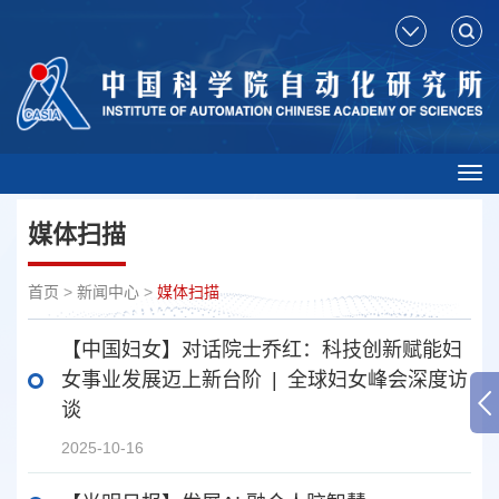
Tog
nav
媒体扫描
首页
>
新闻中心
>
媒体扫描
【中国妇女】对话院士乔红：科技创新赋能妇
女事业发展迈上新台阶 | 全球妇女峰会深度访
谈
2025-10-16