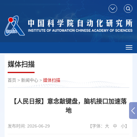
Tog
nav
媒体扫描
首页
>
新闻中心
>
媒体扫描
【人民日报】意念敲键盘，脑机接口加速落
地
发布时间:
2026-06-29
【字体：
大
中
小
】