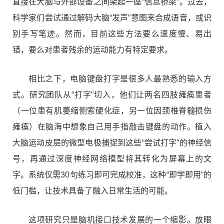
直接在大脑与外部设备之间架起一座“信息桥梁”。过去，
科学家们尝试通过解码大脑“发声”意图来合成语音，或识
别手写笔迹。然而，目前这些方法要么速度慢、易出
错，要么对患者残余的运动能力有特定要求。
相比之下，电脑键盘打字是很多人最熟悉的输入方
式。研究团队从“打字”切入，他们让两名四肢瘫痪患者
（一位患有肌萎缩侧索硬化症，另一位因颈椎脊髓损伤
瘫痪）在脑海中想象自己用手指敲击键盘的动作。植入
大脑运动皮层的微型电极捕捉到这些“尝试打字”的神经信
号，再通过深度神经网络模型将其转化为屏幕上的文
字。系统仅需30句练习即可完成校准，这种“即学即用”的
低门槛，让技术具备了融入日常生活的可能。
这项研究只是脑机接口技术发展的一个缩影。放眼