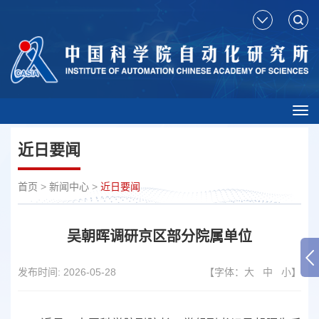
Tog
nav
近日要闻
首页
>
新闻中心
>
近日要闻
吴朝晖调研京区部分院属单位
发布时间:
2026-05-28
【字体：
大
中
小
】